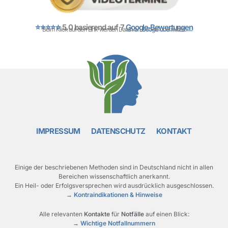
⭐⭐⭐⭐⭐
5.0 basierend auf 7
Google‑Bewertungen
Beim Klick auf den Link werden Daten an Google übermittelt.
IMPRESSUM
DATENSCHUTZ
KONTAKT
Einige der beschriebenen Methoden sind in Deutschland nicht in allen
Bereichen wissenschaftlich anerkannt.
Ein Heil- oder Erfolgsversprechen wird ausdrücklich ausgeschlossen.
→
Kontraindikationen & Hinweise
Alle relevanten
Kontakte
für
Notfälle
auf einen Blick:
→
Wichtige Notfallnummern