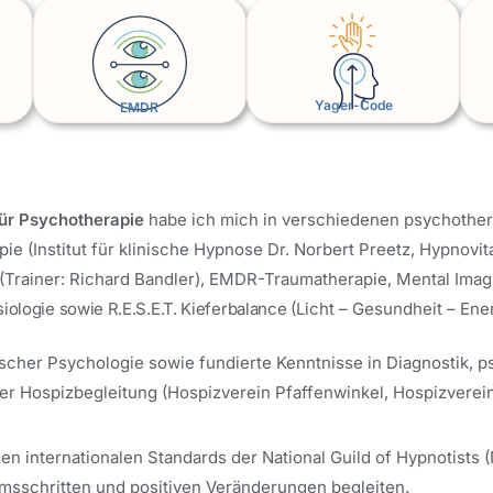
Yager-Code
EMDR
für Psychotherapie
habe ich mich in verschiedenen psychothe
 (Institut für klinische Hypnose Dr. Norbert Preetz, Hypnovita
n (Trainer: Richard Bandler), EMDR-Traumatherapie, Mental Imag
siologie sowie R.E.S.E.T. Kieferbalance
(Licht – Gesundheit – Ene
nischer Psychologie sowie fundierte Kenntnisse in Diagnostik
r Hospizbegleitung (Hospizverein Pfaffenwinkel, Hospizverein 
n internationalen Standards der National Guild of Hypnotists 
sschritten und positiven Veränderungen begleiten.