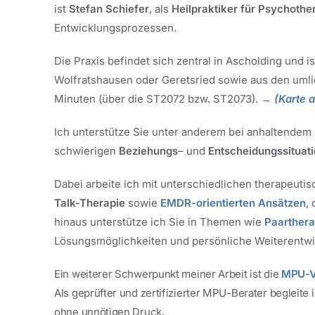
ist
Stefan Schiefer
, als
Heilpraktiker für Psychothe
Entwicklungsprozessen.
Die Praxis befindet sich zentral in Ascholding und i
Wolfratshausen oder Geretsried sowie aus den umlie
Minuten (über die ST2072 bzw. ST2073).
→
(Karte
a
Ich unterstütze Sie unter anderem bei anhaltendem
schwierigen
Beziehungs
– und
Entscheidungssituat
Dabei arbeite ich mit unterschiedlichen therapeuti
Talk-Therapie
sowie
EMDR-orientierten Ansätzen
,
hinaus unterstütze ich Sie in Themen wie
Paarthera
Lösungsmöglichkeiten und persönliche Weiterentwi
Ein weiterer Schwerpunkt meiner Arbeit ist die
MPU-V
Als geprüfter und zertifizierter MPU-Berater begleite 
ohne unnötigen Druck.