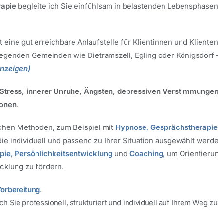
rapie
begleite ich Sie einfühlsam in belastenden Lebensphasen,
st eine gut erreichbare Anlaufstelle für Klientinnen und Kliente
genden Gemeinden wie Dietramszell, Egling oder Königsdorf – 
nzeigen
)
Stress, innerer Unruhe, Ängsten, depressiven Verstimmungen
ionen
.
schen Methoden, zum Beispiel mit
Hypnose
,
Gesprächstherapie
 die individuell und passend zu Ihrer Situation ausgewählt werd
pie
,
Persönlichkeitsentwicklung
und
Coaching
,
um Orientierun
cklung zu fördern.
orbereitung
.
ich Sie professionell, strukturiert und individuell auf Ihrem Weg z