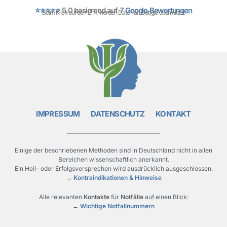
⭐⭐⭐⭐⭐
5.0 basierend auf 7
Google‑Bewertungen
Beim Klick auf den Link werden Daten an Google übermittelt.
IMPRESSUM
DATENSCHUTZ
KONTAKT
Einige der beschriebenen Methoden sind in Deutschland nicht in allen
Bereichen wissenschaftlich anerkannt.
Ein Heil- oder Erfolgsversprechen wird ausdrücklich ausgeschlossen.
→
Kontraindikationen & Hinweise
Alle relevanten
Kontakte
für
Notfälle
auf einen Blick:
→
Wichtige Notfallnummern